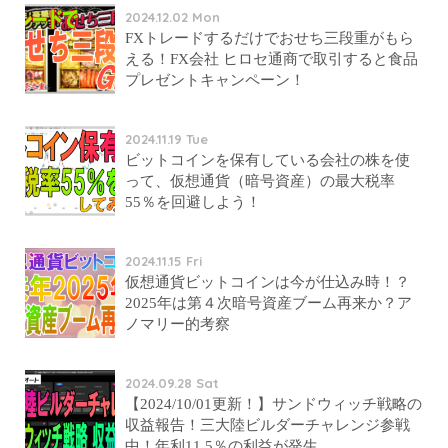
2024.12.02 Mon
FXトレードするだけでおせち三段重がもら
える！FX会社 ヒロセ通商で取引すると食品
プレゼントキャンペーン！
2024.11.19 Tue
ビットコインを保有している会社の株を使
って、仮想通貨（暗号資産）の最大税率
55％を回避しよう！
2024.11.15 Fri
仮想通貨ビットコインは今が仕込み時！？
2025年は第４次暗号資産ブーム再来か？ア
ノマリー的考察
2024.09.28 Sat
【2024/10/01更新！】サンドウィッチ戦略の
収益報告！三大陸ビルダーチャレンジ参戦
中！年利11.5％の利益が発生…