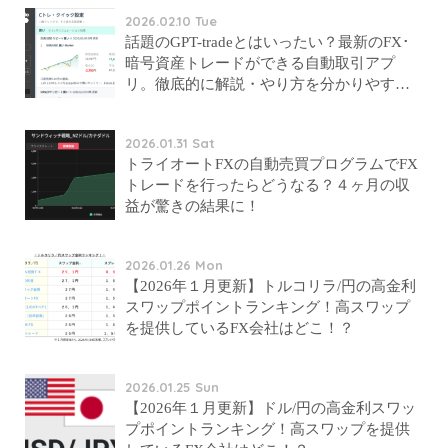
2026.02.10 Tue
話題のGPT-tradeとはいったい？最新のFX･
暗号資産トレードができる自動取引アプ
リ。徹底的に解説・やり方を分かりやす
く…
2026.01.31 Sat
トライオートFXの自動売買プログラムでFX
トレードを行ったらどうなる？４ヶ月の収
益が驚きの結果に！
2026.01.26 Mon
【2026年１月更新】トルコリラ/円の高金利
スワップポイントランキング！高スワップ
を提供しているFX会社はどこ！？
2026.01.25 Sun
【2026年１月更新】ドル/円の高金利スワッ
プポイントランキング！高スワップを提供