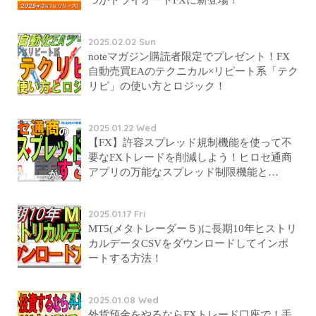
2025.02.02 Sun
noteマガジン購読者限定でプレゼント！FX
自動売買EAのテクニカル×リピート系「テク
リピ」の使い方とロジック！
2025.01.22 Wed
【FX】許容スプレッド規制機能を使って不
要なFXトレードを削減しよう！ヒロセ通商
アプリの万能なスプレッド制限機能と
は？！
2025.01.17 Fri
MT5(メタトレーダー５)に長期10年ヒストリ
カルデータCSVをダウンロードしてインポ
ートする方法！
2025.01.08 Wed
外貨預金をやるならFXトレード口座で！手