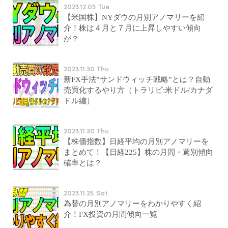
2023.12.05 Tue
【米国株】NYダウの月別アノマリーを紹
介！株は４月と７月に上昇しやすい傾向
が？
2023.11.30 Thu
新FX手法”サンドウィッチ戦略”とは？自動
売買化するやり方（トラリピ:米ドル/カナダ
ドル編）
2023.11.30 Thu
【株価指数】日経平均の月別アノマリーを
まとめて！【日経225】株の月間・週別傾向
確率とは？
2023.11.25 Sat
為替の月別アノマリーをわかりやすく紹
介！FX投資の月間傾向一覧