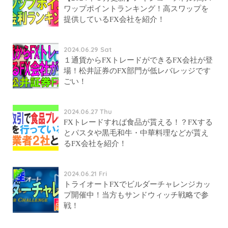
ワップポイントランキング！高スワップを
提供しているFX会社を紹介！
2024.06.29 Sat
１通貨からFXトレードができるFX会社が登
場！松井証券のFX部門が低レバレッジです
ごい！
2024.06.27 Thu
FXトレードすれば食品が貰える！？FXする
とパスタや黒毛和牛・中華料理などが貰え
るFX会社を紹介！
2024.06.21 Fri
トライオートFXでビルダーチャレンジカッ
プ開催中！当方もサンドウィッチ戦略で参
戦！