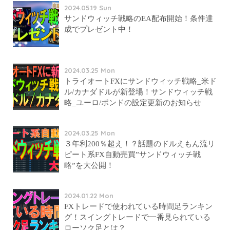
2024.05.19 Sun
サンドウィッチ戦略のEA配布開始！条件達
成でプレゼント中！
2024.03.25 Mon
トライオートFXにサンドウィッチ戦略_米ド
ル/カナダドルが新登場！サンドウィッチ戦
略_ユーロ/ポンドの設定更新のお知らせ
2024.03.25 Mon
３年利200％超え！？話題のドルえもん流リ
ピート系FX自動売買”サンドウィッチ戦
略”を大公開！
2024.01.22 Mon
FXトレードで使われている時間足ランキン
グ！スイングトレードで一番見られている
ローソク足とは？