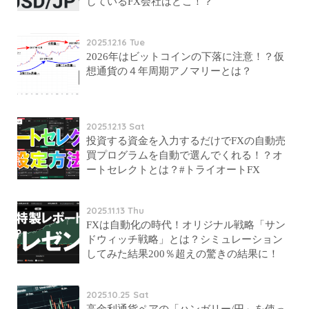
しているFX会社はどこ！？
2025.12.16 Tue
2026年はビットコインの下落に注意！？仮
想通貨の４年周期アノマリーとは？
2025.12.13 Sat
投資する資金を入力するだけでFXの自動売
買プログラムを自動で選んでくれる！？オ
ートセレクトとは？#トライオートFX
2025.11.13 Thu
FXは自動化の時代！オリジナル戦略「サン
ドウィッチ戦略」とは？シミュレーション
してみた結果200％超えの驚きの結果に！
2025.10.25 Sat
高金利通貨ペアの「ハンガリー/円」を使っ