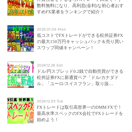
数料無料になり、高利息(金利)な初心者おす
すめFX業者をランキングで紹介！
2025.01.06 Mon
低コストでFXトレードができる松井証券FX
の最大150万円キャッシュバック＆売り買い
スワップ同値キャンペーン！
2024.12.28 Sat
ドル/円スプレッド0.2銭で自動売買ができる
松井証券FXに新通貨ペア「ドル/カナダド
ル」「ユーロ/スイスフラン」取り扱…
2024.12.03 Tue
FXトレードは取引高世界一のDMM FXで！
最高水準スペックのFX会社でFXトレードを
始めよう！