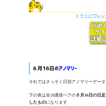
トラリピでレン
６月16日の
アノマリー
それではさっそく日別アノマリーデータ
下の表は全28通貨ペアの
６月16日の日足
したもの
になります