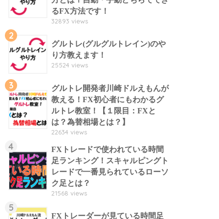
るFX方法です！
32893 views
2
グルトレ(グルグルトレイン)のや
り方教えます！
25524 views
3
グルトレ開発者川崎ドルえもんが
教える！FX初心者にもわかるグ
ルトレ教室！【１限目：FXと
は？為替相場とは？】
22634 views
4
FXトレードで使われている時間
足ランキング！スキャルピングト
レードで一番見られているローソ
ク足とは？
21568 views
5
FXトレーダーが見ている時間足