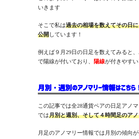
いきます
そこで私は
過去の相場を数えてその日に
公開
しています！
例えば９月29日の日足を数えてみると、
で陽線が付いており、
陽線
が付きやすい
月別・週別のアノマリー情報はこちら
この記事では全28通貨ペアの日足アノ
では
月別と週別、そして４時間足のアノ
月足のアノマリー情報では月別の傾向が