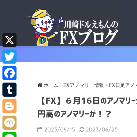
X
T
w
ホーム
FXアノマリー情報
FX日足アノ
F
i
【FX】６月16日のアノマリ
a
T
t
円高のアノマリーが！？
c
u
B
t
2023/06/15
2023/06/25
e
m
l
M