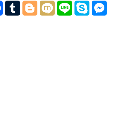
F
T
B
M
L
S
M
a
u
l
i
i
k
e
c
m
o
x
n
y
s
e
b
g
i
e
p
s
b
l
g
e
e
o
r
e
n
o
r
g
k
e
r