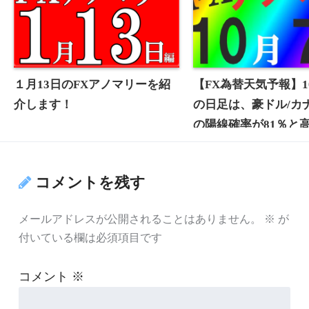
１月13日のFXアノマリーを紹
【FX為替天気予報】1
介します！
の日足は、豪ドル/カ
の陽線確率が81％と
いて、この通貨ペア
きやすかった過去の
コメントを残す
マリーがあります！
メールアドレスが公開されることはありません。
※
が
付いている欄は必須項目です
コメント
※