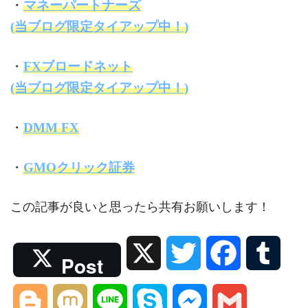
・
マネーパートナーズ
(当ブログ限定タイアップ中！)
・
FXブロードネット
(当ブログ限定タイアップ中！)
・
DMM FX
・
GMOクリック証券
この記事が良いと思ったら共有お願いします！
X
T
F
T
Post
w
a
u
B
M
L
S
M
G