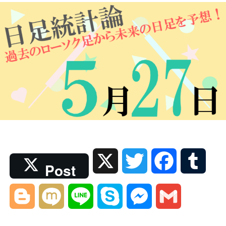
X
T
F
T
Post
w
a
u
B
M
L
S
M
G
i
c
m
l
i
i
k
e
m