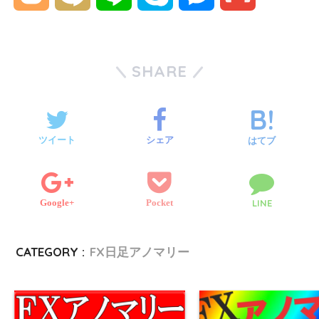
i
c
m
l
i
i
k
e
m
t
e
b
o
x
n
y
s
a
SHARE
t
b
l
g
i
e
p
s
i
e
o
r
g
e
e
l
ツイート
シェア
はてブ
r
o
e
n
k
Google+
Pocket
LINE
r
g
e
CATEGORY :
FX日足アノマリー
r