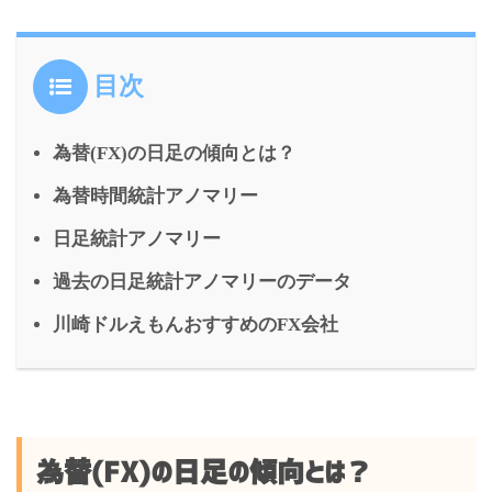
t
e
b
o
x
n
y
s
a
t
b
l
目次
g
i
e
p
s
i
e
o
r
為替(FX)の日足の傾向とは？
g
e
e
l
r
o
為替時間統計アノマリー
e
n
日足統計アノマリー
k
r
g
過去の日足統計アノマリーのデータ
e
川崎ドルえもんおすすめのFX会社
r
為替(FX)の日足の傾向とは？