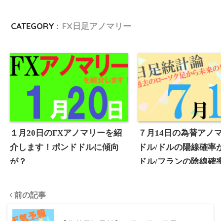
e
CATEGORY :
FX日足アノマリー
r
１月20日のFXアノマリーを紹
７月14日の為替アノ
介します！ポンドドルに傾向
ドル/ドルの陽線確率が
が？
ドル/フランの陰線確率
となっています！【
論】
前の記事