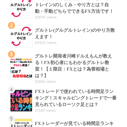
トレイン)のしくみ・やり方とは？自
動・手動どちらでできるFX方法です！
32895 views
2
グルトレ(グルグルトレイン)のやり方教
えます！
25525 views
3
グルトレ開発者川崎ドルえもんが教え
る！FX初心者にもわかるグルトレ教
室！【１限目：FXとは？為替相場と
は？】
22636 views
4
FXトレードで使われている時間足ラン
キング！スキャルピングトレードで一番
見られているローソク足とは？
21569 views
5
FXトレーダーが見ている時間足ランキ