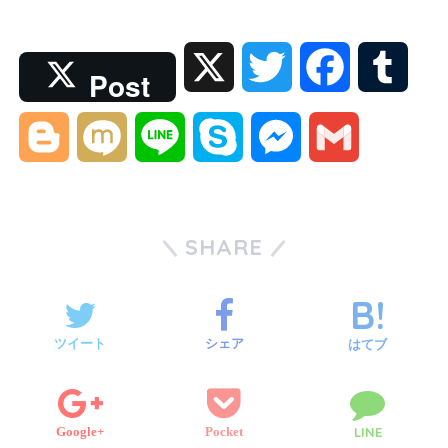
X
T
F
T
Post
w
a
u
B
M
L
S
M
G
i
c
m
l
i
i
k
e
m
t
e
b
o
x
n
y
s
a
SHARE
t
b
l
g
i
e
p
s
i
e
o
r
g
e
e
l
ツイート
シェア
はてブ
r
o
e
n
k
Google+
Pocket
LINE
r
g