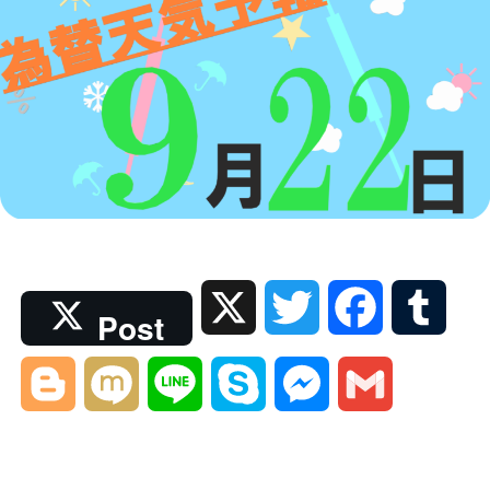
X
T
F
T
Post
w
a
u
B
M
L
S
M
G
i
c
m
l
i
i
k
e
m
t
e
b