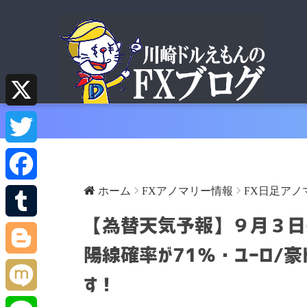
X
T
w
ホーム
FXアノマリー情報
FX日足アノ
F
i
【為替天気予報】９月３日の
a
T
t
陽線確率が71％・ユーロ/豪
c
u
B
す！
t
e
m
l
M