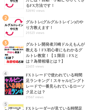
るFX方法です！
32890 views
2
グルトレ(グルグルトレイン)のや
り方教えます！
25523 views
3
グルトレ開発者川崎ドルえもんが
教える！FX初心者にもわかるグ
ルトレ教室！【１限目：FXと
は？為替相場とは？】
22633 views
4
FXトレードで使われている時間
足ランキング！スキャルピングト
レードで一番見られているローソ
ク足とは？
21567 views
5
FXトレーダーが見ている時間足