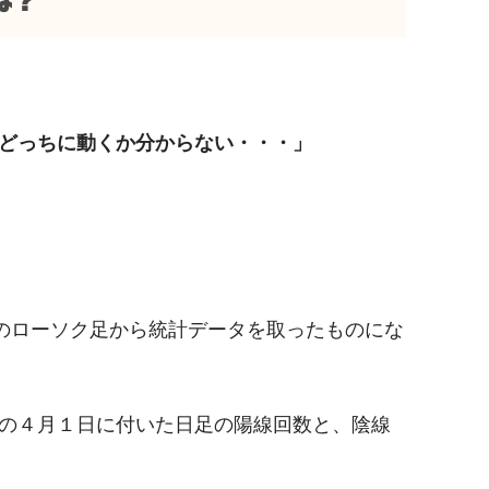
は？
どっちに動くか分からない・・・」
～)のローソク足から統計データを取ったものにな
間の４月１日に付いた日足の陽線回数と、陰線