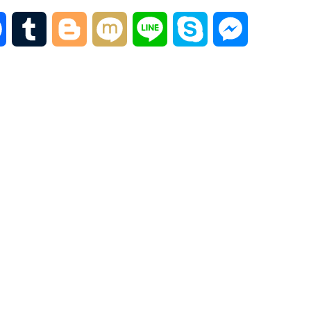
F
T
B
M
L
S
M
a
u
l
i
i
k
e
c
m
o
x
n
y
s
e
b
g
i
e
p
s
b
l
g
e
e
o
r
e
n
o
r
g
k
e
r