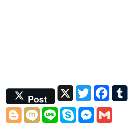
X
T
F
T
Post
w
a
u
B
M
L
S
M
G
i
c
m
l
i
i
k
e
m
t
e
b