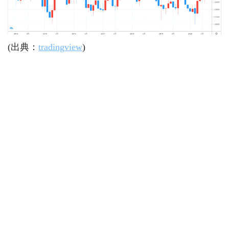
(出典：
tradingview
)