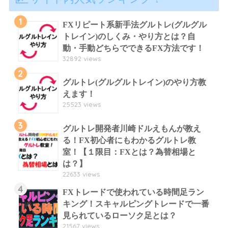
1
FXリピート系新手法グルトレ(グルグル
トレイン)のしくみ・やり方とは？自
動・手動どちらでできるFX方法です！
32892 views
2
グルトレ(グルグルトレイン)のやり方教
えます！
25523 views
3
グルトレ開発者川崎ドルえもんが教え
る！FX初心者にもわかるグルトレ教
室！【１限目：FXとは？為替相場と
は？】
22633 views
4
FXトレードで使われている時間足ラン
キング！スキャルピングトレードで一番
見られているローソク足とは？
21567 views