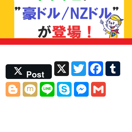
X
T
F
T
Post
w
a
u
B
M
L
S
M
G
i
c
m
l
i
i
k
e
m
t
e
b
o
x
n
y
s
a
t
b
l