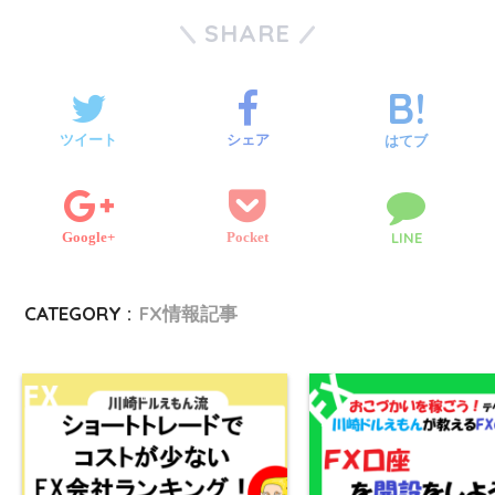
o
x
n
y
s
a
SHARE
t
b
l
g
i
e
p
s
i
e
o
r
g
e
e
l
ツイート
シェア
はてブ
r
o
e
n
k
Google+
Pocket
LINE
r
g
e
CATEGORY :
FX情報記事
r