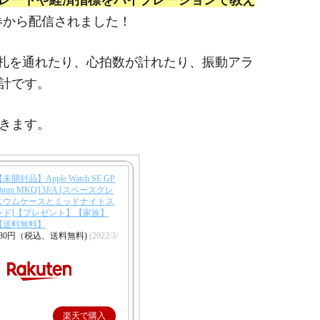
でFXトレードや経済指標をバイブレーションで教え
券から配信されました！
MO機能で改札を通れたり、心拍数が計れたり、振動アラ
計です。
きます。
開封品】Apple Watch SE GP
0mm MKQ13J/A [スペースグレ
ニウムケースとミッドナイトス
ンド]【プレゼント】【家族】
【送料無料】
780円（税込、送料無料)
(2022/3/
楽天で購入