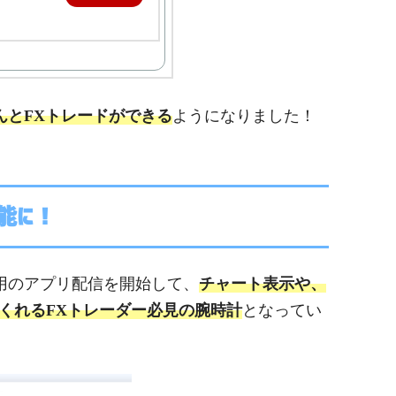
で、なんとFXトレードができる
ようになりました！
可能に！
ch専用のアプリ配信を開始して、
チャート表示や、
くれるFXトレーダー必見の腕時計
となってい