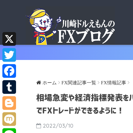
X
T
w
ホーム
FX関連記事一覧
FX情報記事
F
i
相場急変や経済指標発表をバイブ
a
T
t
でFXトレードができるように！
c
u
B
t
2022/03/10
e
m
l
M