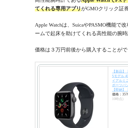
高性能腕時計である
Apple Watch
てくれる専用アプリ
がGMOクリック証
Apple Watchは、SuicaやPAS
ームで起床を助けてくれる高性能の腕時
価格は３万円前後から購入することがで
【新品】【未
Sモデル 4
イアルミ
ポーツバ
【即納】
価格：35
10時点)