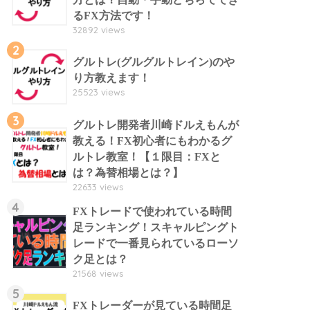
るFX方法です！
32892 views
2
グルトレ(グルグルトレイン)のや
り方教えます！
25523 views
3
グルトレ開発者川崎ドルえもんが
教える！FX初心者にもわかるグ
ルトレ教室！【１限目：FXと
は？為替相場とは？】
22633 views
4
FXトレードで使われている時間
足ランキング！スキャルピングト
レードで一番見られているローソ
ク足とは？
21568 views
5
FXトレーダーが見ている時間足