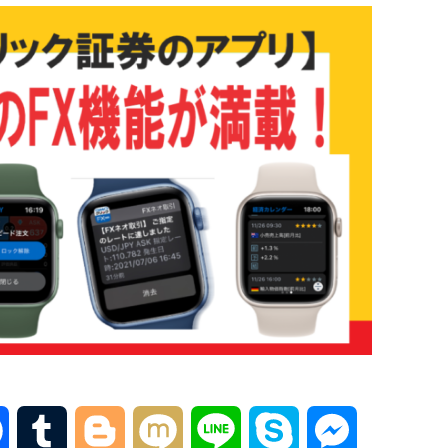
F
T
B
M
L
S
M