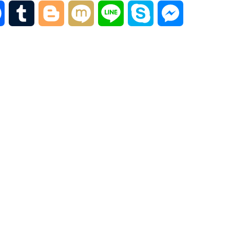
F
T
B
M
L
S
M
a
u
l
i
i
k
e
c
m
o
x
n
y
s
e
b
g
i
e
p
s
b
l
g
e
e
o
r
e
n
o
r
g
k
e
r