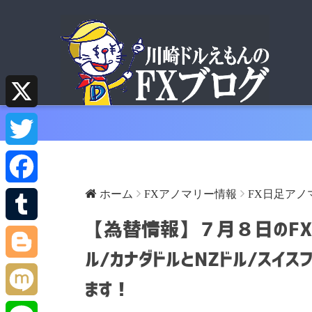
X
T
w
ホーム
FXアノマリー情報
FX日足アノ
F
i
【為替情報】７月８日のFXア
a
T
t
ル/カナダドルとNZドル/スイ
c
u
B
ます！
t
e
m
l
M