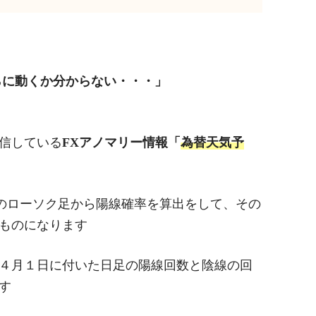
らに動くか分からない・・・」
信している
FXアノマリー情報「
為替天気予
～)のローソク足から陽線確率を算出をして、その
ものになります
の４月１日に付いた日足の陽線回数と陰線の回
す