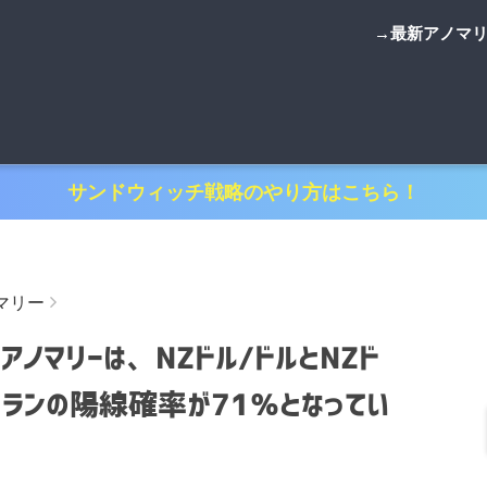
→最新アノマ
サンドウィッチ戦略のやり方はこちら！
マリー
ノマリーは、NZドル/ドルとNZド
スフランの陽線確率が71％となってい