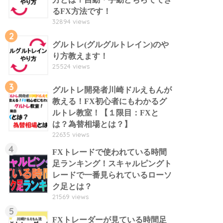
るFX方法です！
32894 views
2
グルトレ(グルグルトレイン)のや
り方教えます！
25524 views
3
グルトレ開発者川崎ドルえもんが
教える！FX初心者にもわかるグ
ルトレ教室！【１限目：FXと
は？為替相場とは？】
22635 views
4
FXトレードで使われている時間
足ランキング！スキャルピングト
レードで一番見られているローソ
ク足とは？
21569 views
5
FXトレーダーが見ている時間足