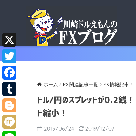
X
T
w
ホーム
FX関連記事一覧
FX情報記事
F
i
ドル/円のスプレッドが0.2銭
a
T
t
ド縮小！
c
u
B
t
2019/06/24
2019/12/07
e
m
l
M