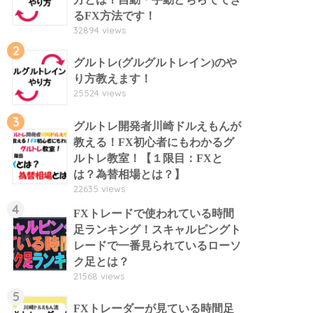
るFX方法です！
32894 views
2
グルトレ(グルグルトレイン)のや
り方教えます！
25524 views
3
グルトレ開発者川崎ドルえもんが
教える！FX初心者にもわかるグ
ルトレ教室！【１限目：FXと
は？為替相場とは？】
22635 views
4
FXトレードで使われている時間
足ランキング！スキャルピングト
レードで一番見られているローソ
ク足とは？
21568 views
5
FXトレーダーが見ている時間足