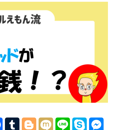
F
T
B
M
L
S
M