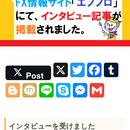
X
T
F
T
Post
w
a
u
B
M
L
S
M
G
i
c
m
l
i
i
k
e
m
t
e
b
o
x
n
y
s
a
インタビューを受けました
t
b
l