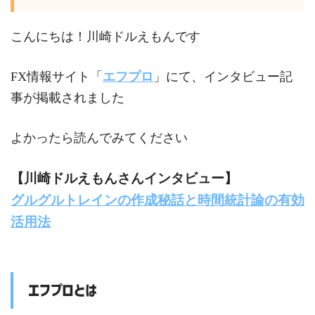
g
i
e
p
s
i
e
o
r
こんにちは！川崎ドルえもんです
g
e
e
l
r
o
FX情報サイト「
エフプロ
」にて、インタビュー記
e
n
事が掲載されました
k
r
g
よかったら読んでみてください
e
【川崎ドルえもんさんインタビュー】
r
グルグルトレインの作成秘話と時間統計論の有効
活用法
エフプロとは