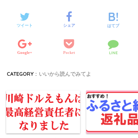
t
b
l
g
i
e
p
s
i
e
o
r
g
e
e
l
ツイート
シェア
はてブ
r
o
e
n
k
Google+
Pocket
LINE
r
g
e
CATEGORY :
いいから読んでみてよ
r