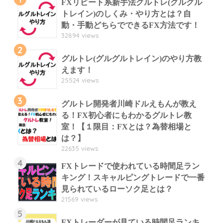
FXリピート系新手法グルトレ(グルグル
トレイン)のしくみ・やり方とは？自
動・手動どちらでできるFX方法です！
32894 views
2
グルトレ(グルグルトレイン)のやり方教
えます！
25524 views
3
グルトレ開発者川崎ドルえもんが教え
る！FX初心者にもわかるグルトレ教
室！【１限目：FXとは？為替相場と
は？】
22635 views
4
FXトレードで使われている時間足ラン
キング！スキャルピングトレードで一番
見られているローソク足とは？
21569 views
5
FXトレーダーが見ている時間足ランキ