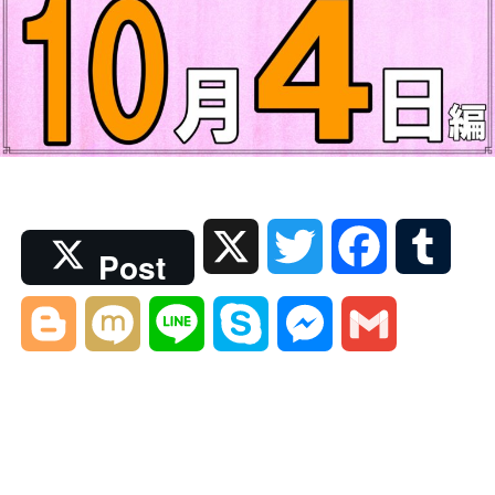
X
T
F
T
Post
w
a
u
B
M
L
S
M
G
i
c
m
l
i
i
k
e
m
t
e
b
o
x
n
y
s
a
t
b
l
g
i
e
p
s
i