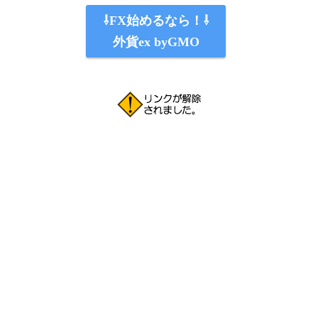
⇩FX始めるなら！⇩
外貨ex byGMO