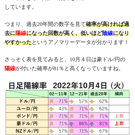
しています。
つまり、過去20年間の数字を見て
確率が高ければ過
去に
陽線
になった回数が高く、低いほど
陰線
になり
やすかった
というアノマリーデータが分かります！
さっそく表を見てみると、10月４日は豪ドル/円の
陽線
が付いた確率が81％と高くなっていますね。