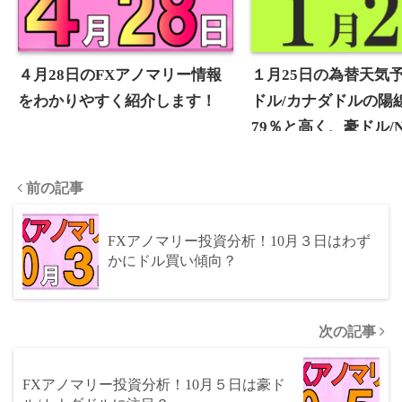
４月28日のFXアノマリー情報
１月25日の為替天気予
をわかりやすく紹介します！
ドル/カナダドルの陽
79％と高く、豪ドル/
陽線確率が27％と低
り、わずかにNZドル
前の記事
やすい傾向・アノマ
ます
FXアノマリー投資分析！10月３日はわず
かにドル買い傾向？
次の記事
FXアノマリー投資分析！10月５日は豪ド