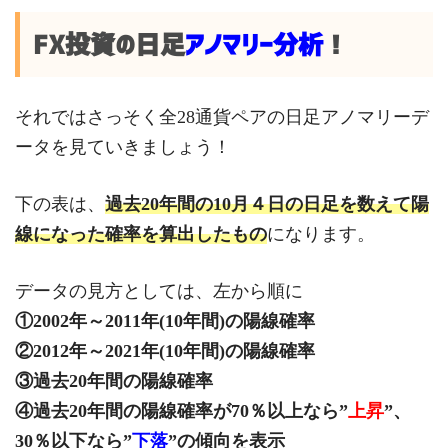
FX投資の日足
アノマリー分析
！
それではさっそく全28通貨ペアの日足アノマリーデ
ータを見ていきましょう！
下の表は、
過去20年間の10月４
日の日足を数えて陽
線になった確率を算出したもの
になります。
データの見方としては、左から順に
①2002年～2011年(10年間)の陽線確率
②2012年～2021年(10年間)の陽線確率
③過去20年間の陽線確率
④過去20年間の陽線確率が70％以上なら”
上昇
”、
30％以下なら”
下落
”の傾向を表示