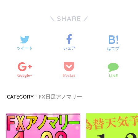
t
e
b
o
x
n
y
s
a
SHARE
t
b
l
g
i
e
p
s
i
e
o
r
g
e
e
l
ツイート
シェア
はてブ
r
o
e
n
k
Google+
Pocket
LINE
r
g
e
CATEGORY :
FX日足アノマリー
r