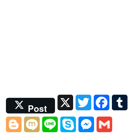
X
T
F
T
Post
w
a
u
B
M
L
S
M
G
i
c
m
l
i
i
k
e
m