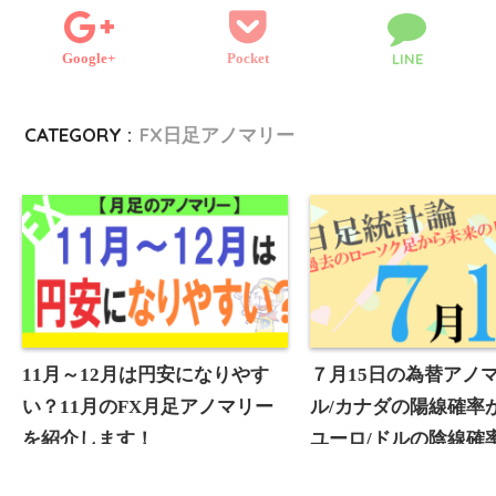
e
n
k
Google+
Pocket
LINE
r
g
e
CATEGORY :
FX日足アノマリー
r
11月～12月は円安になりやす
７月15日の為替アノ
い？11月のFX月足アノマリー
ル/カナダの陽線確率が
を紹介します！
ユーロ/ドルの陰線確率
となっています！【