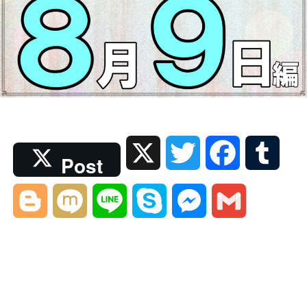
X
T
F
T
Post
w
a
u
B
M
L
S
M
G
i
c
m
l
i
i
k
e
m
t
e
b
o
x
n
y
s
a
t
b
l
g
i
e
p
s
i