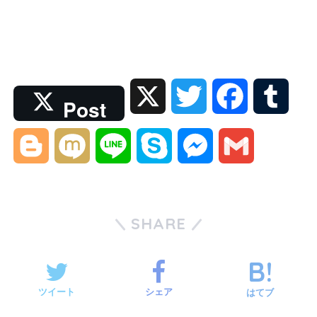
X
T
F
T
Post
w
a
u
B
M
L
S
M
G
i
c
m
l
i
i
k
e
m
t
e
b
o
x
n
y
s
a
SHARE
t
b
l
g
i
e
p
s
i
e
o
r
g
e
e
l
ツイート
シェア
はてブ
r
o