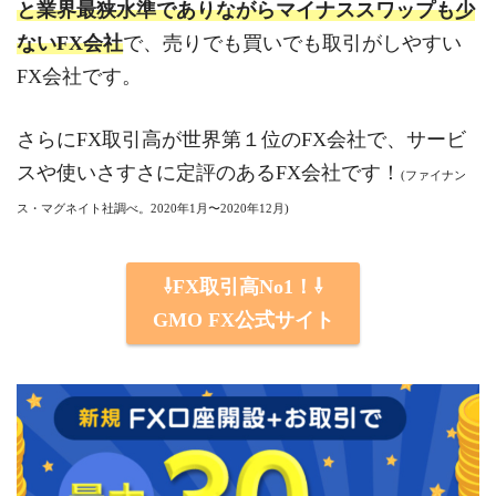
と業界最狭水準でありながらマイナススワップも少
ないFX会社
で、売りでも買いでも取引がしやすい
FX会社です。
さらにFX取引高が世界第１位のFX会社で、サービ
スや使いさすさに定評のあるFX会社です！
(ファイナン
ス・マグネイト社調べ。2020年1月〜2020年12月)
⇩FX取引高No1！⇩
GMO FX公式サイト