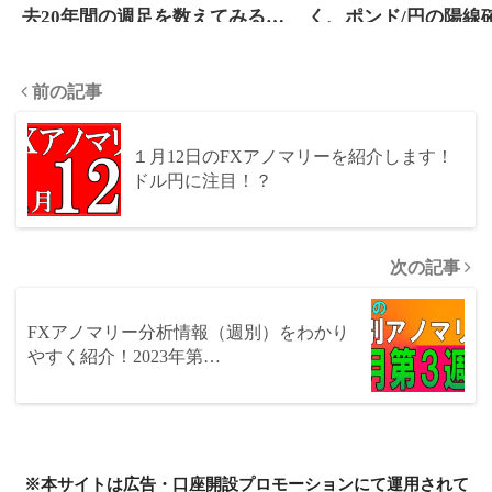
去20年間の週足を数えてみる
く、ポンド/円の陽線
と、ユーロ/NZドルとカナダド
21％と低くなってお
ル/スイスフランは陽線確率が
が買われやすい傾向
前の記事
低く、ポンド/カナダドルは高
ーがあります！
いという結果に！？
１月12日のFXアノマリーを紹介します！
ドル円に注目！？
次の記事
FXアノマリー分析情報（週別）をわかり
やすく紹介！2023年第…
※本サイトは広告・口座開設プロモーションにて運用されて