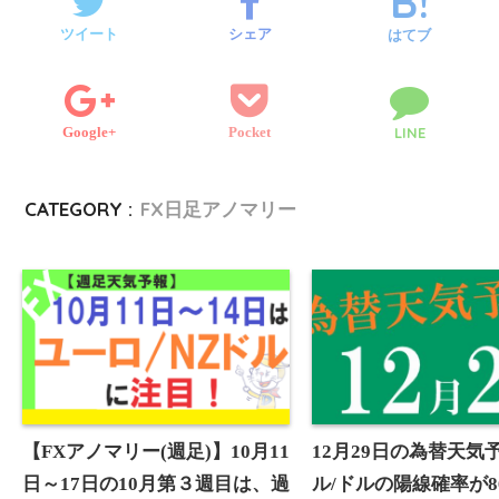
e
o
r
g
e
e
l
ツイート
シェア
はてブ
r
o
e
n
k
Google+
Pocket
LINE
r
g
e
CATEGORY :
FX日足アノマリー
r
【FXアノマリー(週足)】10月11
12月29日の為替天気
日～17日の10月第３週目は、過
ル/ドルの陽線確率が8