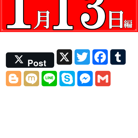
X
T
F
T
Post
w
a
u
B
M
L
S
M
G
i
c
m
l
i
i
k
e
m
t
e
b
o
x
n
y
s
a
t
b
l
g
i
e
p
s
i
e
o
r