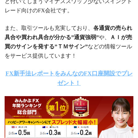
と付いてしまうマイナススワップ少ないスイングト
レード向けのFX会社です。
また、取引ツールも充実しており、
各通貨の売られ
具合や買われ具合が分かる”通貨強弱”
や、
ＡＩが売
買のサインを発する”ＴＭサイン”
などの情報ツール
をサービス提供しています！
FX新手法レポートをみんなのFX口座開設でプレ
ゼント！