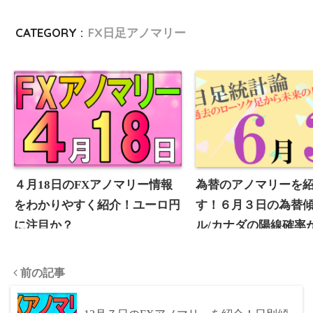
e
CATEGORY :
FX日足アノマリー
r
４月18日のFXアノマリー情報
為替のアノマリーを
をわかりやすく紹介！ユーロ円
す！６月３日の為替
に注目か？
ル/カナダの陽線確率が
ポンド/豪ドルの陰線
83％となっています！
前の記事
計論)