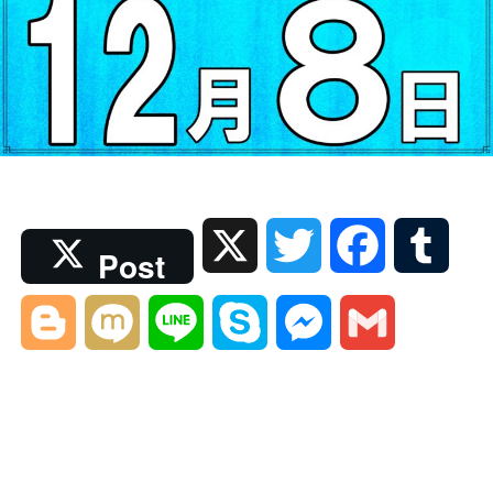
X
T
F
T
Post
w
a
u
B
M
L
S
M
G
i
c
m
l
i
i
k
e
m
t
e
b
o
x
n
y
s
a
t
b
l
g
i
e
p
s
i