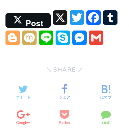
X
T
F
T
Post
w
a
u
B
M
L
S
M
G
i
c
m
l
i
i
k
e
m
t
e
b
o
x
n
y
s
a
SHARE
t
b
l
g
i
e
p
s
i
e
o
r
g
e
e
l
ツイート
シェア
はてブ
r
o
e
n
k
Google+
Pocket
LINE
r
g