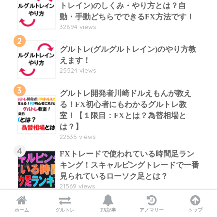
トレイン)のしくみ・やり方とは？自
動・手動どちらでできるFX方法です！
32894 views
2
グルトレ(グルグルトレイン)のやり方教
えます！
25524 views
3
グルトレ開発者川崎ドルえもんが教え
る！FX初心者にもわかるグルトレ教
室！【１限目：FXとは？為替相場と
は？】
22635 views
4
FXトレードで使われている時間足ラン
キング！スキャルピングトレードで一番
見られているローソク足とは？
21569 views
5
FXトレーダーが見ている時間足ランキ
ホーム
グルトレ
FX記事
アノマリー
トップ