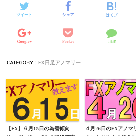
e
o
r
g
e
e
l
ツイート
シェア
はてブ
r
o
e
n
k
Google+
Pocket
LINE
r
g
e
CATEGORY :
FX日足アノマリー
r
【FX】６月15日の為替傾向
４月26日のFXアノマ