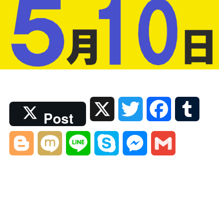
X
T
F
T
Post
w
a
u
B
M
L
S
M
G
i
c
m
l
i
i
k
e
m
t
e
b
o
x
n
y
s
a
t
b
l
g
i
e
p
s
i