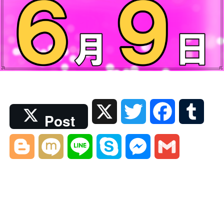
X
T
F
T
Post
w
a
u
B
M
L
S
M
G
i
c
m
l
i
i
k
e
m
t
e
b
o
x
n
y
s
a
t
b
l
g
i
e
p
s
i