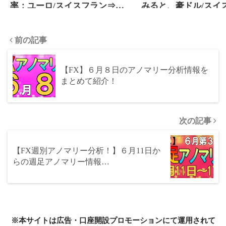
率：ユーロ/スイスフラン⇒
みると、豪ドル/スイ
８％、ポンド/ドル⇒22％、NZ
の陽線確率が71％と
ドル/カナダドル⇒28％、NZド
いました！
前の記事
ル/スイスフラン⇒28％
【FX】６月８日のアノマリー分析情報を
まとめて紹介！
次の記事
【FX週別アノマリー分析！】６月11日か
らの週足アノマリー情報…
※本サイトは広告・口座開設プロモーションにて運用されて