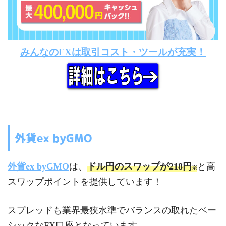
みんなのFXは取引コスト・ツールが充実！
外貨ex byGMO
外貨ex byGMO
は、
ドル円のスワップが218円
と高
※
スワップポイントを提供しています！
スプレッドも業界最狭水準でバランスの取れたベー
シックなFX口座となっています