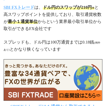
SBI FXトレード
は、
ドル円のスワップが210円
と
※
高スワップポイントを提供しており、取引通貨枚数
が
最小１通貨単位
からという業界最小取引単位から
取引ができるFX会社です
スプレッドも、ドル円は100万通貨までは0.18銭
(例外
とかなり狭くなっています
あり)