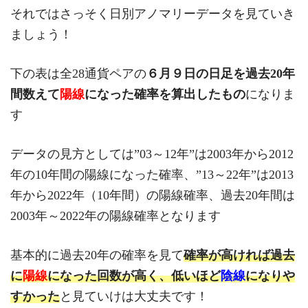
それではさっそく日別アノマリーデータを見ていき
ましょう！
下の表は全28通貨ペアの
６月９日の日足を過去20年
間数えて
陽線
になった確率を算出したもの
になりま
す
データの見方としては”03～12年”は2003年から2012
年の10年間の陽線になった確率、”13～22年”は2013
年から2022年（10年間）の陽線確率、過去20年間は
2003年～2022年の陽線確率となります
基本的に過去20年の確率を見て
確率が高ければ過去
に
陽線
になった回数が高く、低いほど
陰線
になりや
すかった
と見ていけは大丈夫です！