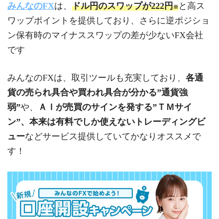
みんなのFX
は、
ドル円のスワップが222円
と高ス
※
ワップポイントを提供しており、さらに逆ポジショ
ン保有時のマイナススワップの差が少ないFX会社
です
みんなのFXは、取引ツールも充実しており、
各通
貨の売られ具合や買われ具合が分かる”通貨強
弱”
や、
ＡＩが売買のサインを発する”ＴＭサイ
ン”、本来は有料でしか使えないトレーディングビ
ュー
などサービス提供していてかなりオススメで
す！