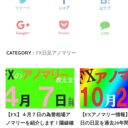
e
o
r
g
e
e
l
ツイート
シェア
はてブ
r
o
e
n
k
Google+
Pocket
LINE
r
g
e
CATEGORY :
FX日足アノマリー
r
【FX】４月７日の為替相場ア
【FXアノマリー情報】
ノマリーを紹介します！陽線確
日の日足を過去20年間