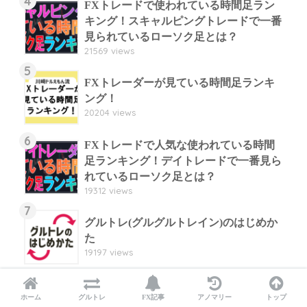
4
FXトレードで使われている時間足ラン
キング！スキャルピングトレードで一番
見られているローソク足とは？
21569 views
5
FXトレーダーが見ている時間足ランキ
ング！
20204 views
6
FXトレードで人気な使われている時間
足ランキング！デイトレードで一番見ら
れているローソク足とは？
19312 views
7
グルトレ(グルグルトレイン)のはじめか
た
19197 views
ホーム
グルトレ
FX記事
アノマリー
トップ